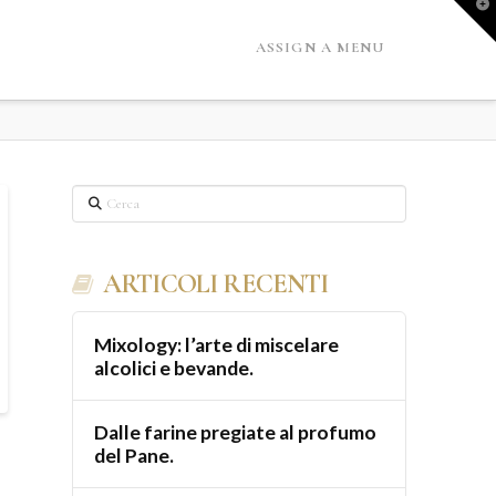
A
o
d
ASSIGN A MENU
l
W
Cerca
ARTICOLI RECENTI
Mixology: l’arte di miscelare
alcolici e bevande.
Dalle farine pregiate al profumo
del Pane.