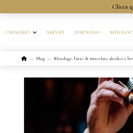
Clicca q
CHI SIAMO
SERVIZI
PORTFOLIO
MIXOLOG
Home
→
Blog
→
Mixology: l'arte di miscelare alcolici e be