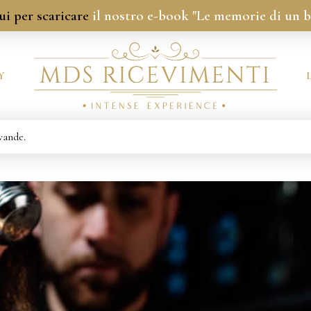
ui per scaricare
il nostro e-book "Le memorie di un 
Y
vande.