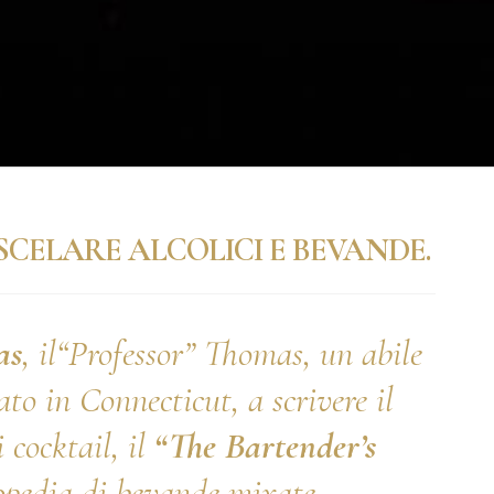
LO BONCOMPAGNI
BORGO DELLA CARTIE
ISCOGLIOSI
PONTIFICIA
ISCELARE ALCOLICI E BEVANDE.
as
, il“Professor” Thomas, un abile
o in Connecticut, a scrivere il
i cocktail, il
“The Bartender’s
opedia di bevande mixate.