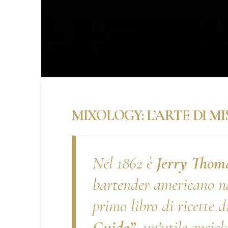
O
CASTELLO TEOFILATTO
CASTEL
V
MIXOLOGY: L’ARTE DI M
Nel 1862 è
Jerry Thom
bartender americano nat
primo libro di ricette d
Guide”,
un’utile encicl