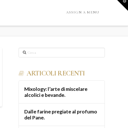
A
o
d
ASSIGN A MENU
l
W
Cerca
ARTICOLI RECENTI
Mixology: l’arte di miscelare
alcolici e bevande.
Dalle farine pregiate al profumo
del Pane.