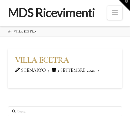
A
o
MDS Ricevimenti
d
Navi
l
W
>
VILLA ECETRA
VILLA ECETRA
SCENARYO
3 SETTEMBRE 2020
Cerca