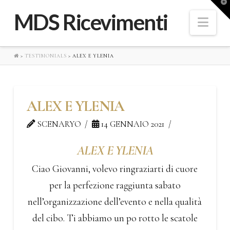
A
o
MDS Ricevimenti
d
Navi
l
W
>
TESTIMONIALS
>
ALEX E YLENIA
ALEX E YLENIA
SCENARYO
14 GENNAIO 2021
ALEX E YLENIA
Ciao Giovanni, volevo ringraziarti di cuore
per la perfezione raggiunta sabato
nell’organizzazione dell’evento e nella qualità
del cibo. Ti abbiamo un po rotto le scatole