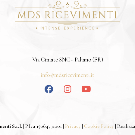
Via Cimate SNC - Paliano (FR)
info@mdsricevimenti.it
nti S.r.l.
| P.Iva 15064731001 |
Privacy
|
Cookie Policy
| Realizz