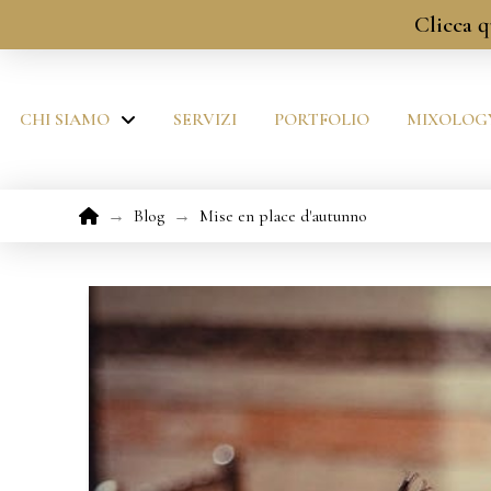
Clicca q
CHI SIAMO
SERVIZI
PORTFOLIO
MIXOLOG
Home
→
Blog
→
Mise en place d'autunno