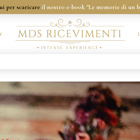
ui per scaricare
il nostro e-book "Le memorie di un 
Y